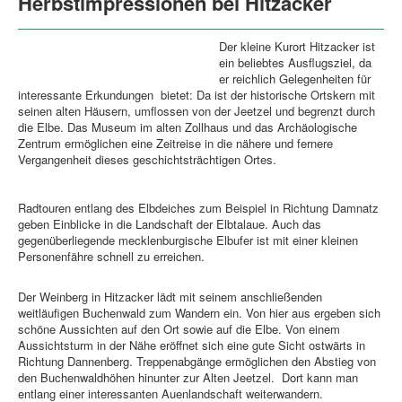
Herbstimpressionen bei Hitzacker
Der kleine Kurort Hitzacker ist
ein beliebtes Ausflugsziel, da
er reichlich Gelegenheiten für
interessante Erkundungen bietet: Da ist der historische Ortskern mit
seinen alten Häusern, umflossen von der Jeetzel und begrenzt durch
die Elbe. Das Museum im alten Zollhaus und das Archäologische
Zentrum ermöglichen eine Zeitreise in die nähere und fernere
Vergangenheit dieses geschichtsträchtigen Ortes.
Radtouren entlang des Elbdeiches zum Beispiel in Richtung Damnatz
geben Einblicke in die Landschaft der Elbtalaue. Auch das
gegenüberliegende mecklenburgische Elbufer ist mit einer kleinen
Personenfähre schnell zu erreichen.
Der Weinberg in Hitzacker lädt mit seinem anschließenden
weitläufigen Buchenwald zum Wandern ein. Von hier aus ergeben sich
schöne Aussichten auf den Ort sowie auf die Elbe. Von einem
Aussichtsturm in der Nähe eröffnet sich eine gute Sicht ostwärts in
Richtung Dannenberg. Treppenabgänge ermöglichen den Abstieg von
den Buchenwaldhöhen hinunter zur Alten Jeetzel. Dort kann man
entlang einer interessanten Auenlandschaft weiterwandern.