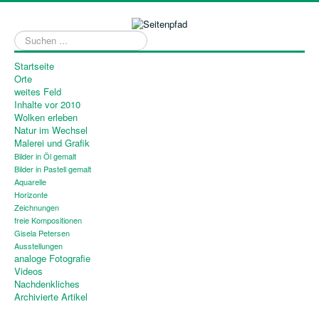
Suchen
...
Startseite
Orte
weites Feld
Inhalte vor 2010
Wolken erleben
Natur im Wechsel
Malerei und Grafik
Bilder in Öl gemalt
Bilder in Pastell gemalt
Aquarelle
Horizonte
Zeichnungen
freie Kompositionen
Gisela Petersen
Ausstellungen
analoge Fotografie
Videos
Nachdenkliches
Archivierte Artikel